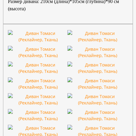
Размер дивана: 210
см (длина)*105см (глубина)*90 см
(высота)