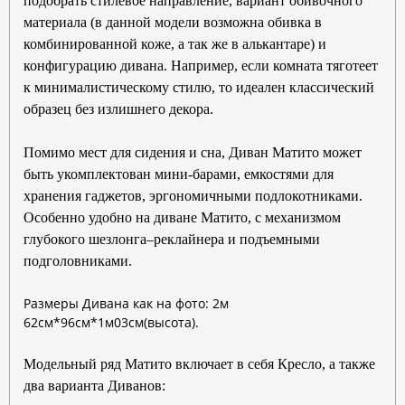
подобрать стилевое направление, вариант обивочного
материала (в данной модели возможна обивка в
комбинированной коже, а так же в алькантаре) и
конфигурацию дивана. Например, если комната тяготеет
к минималистическому стилю, то идеален классический
образец без излишнего декора.
Помимо мест для сидения и сна, Диван Матито может
быть укомплектован мини-барами, емкостями для
хранения гаджетов, эргономичными подлокотниками.
Особенно удобно на диване Матито, с механизмом
глубокого шезлонга–реклайнера и подъемными
подголовниками.
Размеры Дивана как на фото: 2м
62см*96см*1м03см(высота).
Модельный ряд Матито включает в себя Кресло, а также
два варианта Диванов: